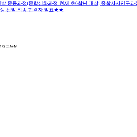
발 중등과정(중학심화과정-현재 초6학년 대상, 중학사사연구과정-
생 선발 최종 합격자 발표★★
학영재교육원