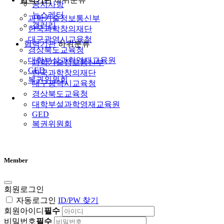
공지사항
뉴스레터
과학기술정보통신부
갤러리
한국과학창의재단
대구광역시교육청
협력기관
하위분류
경상북도교육청
대학부설과학영재교육원
과학기술정보통신부
GED
한국과학창의재단
복권위원회
대구광역시교육청
경상북도교육청
대학부설과학영재교육원
GED
복권위원회
Member
회원로그인
자동로그인
ID/PW 찾기
회원아이디
필수
비밀번호
필수