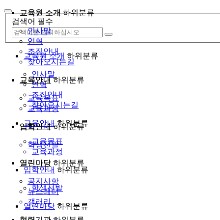
교육원 소개
하위분류
검색어 필수
인사말
연혁
조직안내
교육원 소개
하위분류
찾아오시는길
인사말
교육안내
하위분류
연혁
조직안내
교육목표
찾아오시는길
교육과정
교육안내
하위분류
입학안내
하위분류
교육목표
학생선발
교육과정
열린마당
하위분류
입학안내
하위분류
공지사항
학생선발
뉴스레터
갤러리
열린마당
하위분류
협력기관
하위분류