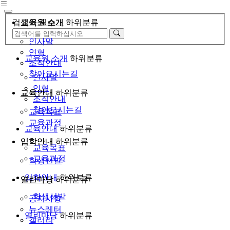
검색어 필수
교육원 소개
하위분류
인사말
연혁
교육원 소개
하위분류
조직안내
찾아오시는길
인사말
연혁
교육안내
하위분류
조직안내
찾아오시는길
교육목표
교육과정
교육안내
하위분류
입학안내
하위분류
교육목표
교육과정
학생선발
입학안내
하위분류
열린마당
하위분류
학생선발
공지사항
뉴스레터
열린마당
하위분류
갤러리