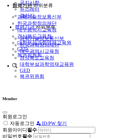
공지사항
협력기관
하위분류
뉴스레터
갤러리
과학기술정보통신부
한국과학창의재단
협력기관
하위분류
대구광역시교육청
경상북도교육청
과학기술정보통신부
대학부설과학영재교육원
한국과학창의재단
GED
대구광역시교육청
복권위원회
경상북도교육청
대학부설과학영재교육원
GED
복권위원회
Member
회원로그인
자동로그인
ID/PW 찾기
회원아이디
필수
비밀번호
필수