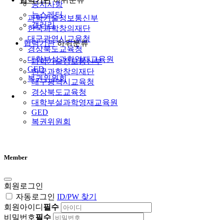
공지사항
뉴스레터
과학기술정보통신부
갤러리
한국과학창의재단
대구광역시교육청
협력기관
하위분류
경상북도교육청
대학부설과학영재교육원
과학기술정보통신부
GED
한국과학창의재단
복권위원회
대구광역시교육청
경상북도교육청
대학부설과학영재교육원
GED
복권위원회
Member
회원로그인
자동로그인
ID/PW 찾기
회원아이디
필수
비밀번호
필수