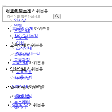
검색어 필수
교육원 소개
하위분류
인사말
연혁
교육원 소개
하위분류
조직안내
찾아오시는길
인사말
연혁
교육안내
하위분류
조직안내
찾아오시는길
교육목표
교육과정
교육안내
하위분류
입학안내
하위분류
교육목표
교육과정
학생선발
입학안내
하위분류
열린마당
하위분류
학생선발
공지사항
뉴스레터
열린마당
하위분류
갤러리